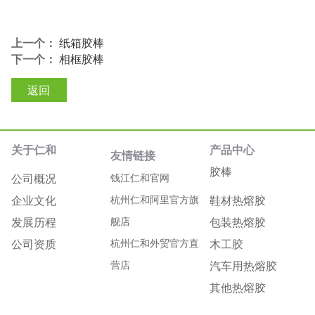
上一个：
纸箱胶棒
下一个：
相框胶棒
返回
关于仁和
产品中心
友情链接
胶棒
公司概况
钱江仁和官网
企业文化
杭州仁和阿里官方旗
鞋材热熔胶
发展历程
舰店
包装热熔胶
公司资质
杭州仁和外贸官方直
木工胶
营店
汽车用热熔胶
其他热熔胶