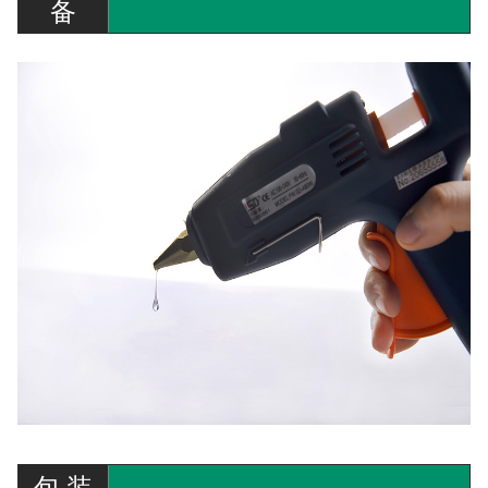
备
包 装