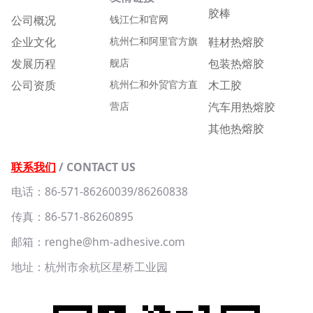
胶棒
公司概况
钱江仁和官网
企业文化
杭州仁和阿里官方旗
鞋材热熔胶
发展历程
舰店
包装热熔胶
公司资质
杭州仁和外贸官方直
木工胶
营店
汽车用热熔胶
其他热熔胶
联系我们
/ CONTACT US
电话：86-571-86260039/86260838
传真：86-571-86260895
邮箱：renghe@hm-adhesive.com
地址：杭州市余杭区星桥工业园