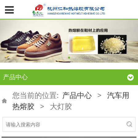
产品中心
您当前的位置:
产品中心
>
汽车用
热熔胶
>
大灯胶