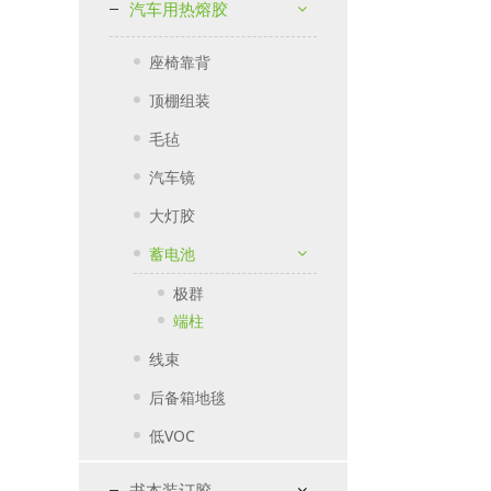
汽车用热熔胶
座椅靠背
顶棚组装
毛毡
汽车镜
大灯胶
蓄电池
极群
端柱
线束
后备箱地毯
低VOC
书本装订胶