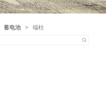
>
蓄电池
>
端柱