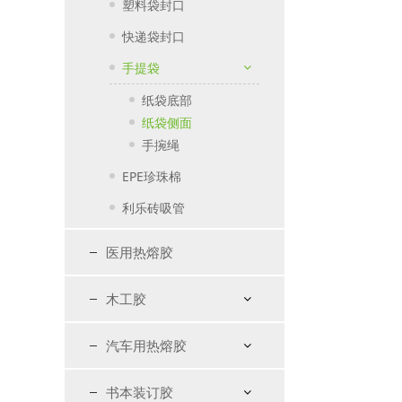
塑料袋封口
快递袋封口
手提袋
纸袋底部
纸袋侧面
手捥绳
EPE珍珠棉
利乐砖吸管
医用热熔胶
木工胶
汽车用热熔胶
书本装订胶