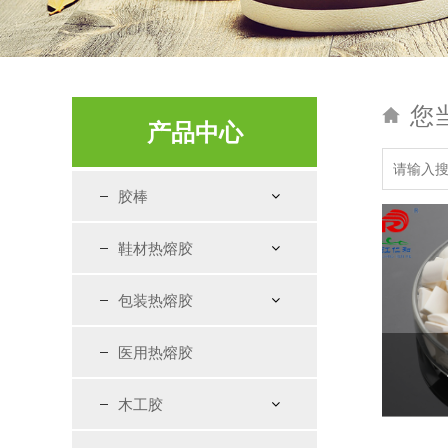
您
产品中心
胶棒
鞋材热熔胶
包装热熔胶
医用热熔胶
木工胶