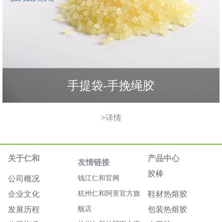
手提袋-手挽绳胶
>详情
关于仁和
产品中心
友情链接
胶棒
公司概况
钱江仁和官网
企业文化
杭州仁和阿里官方旗
鞋材热熔胶
发展历程
舰店
包装热熔胶