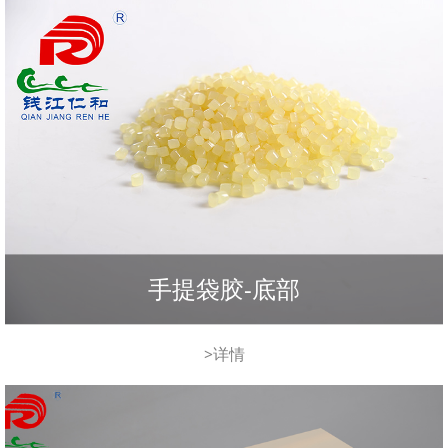
手提袋胶-底部
>详情