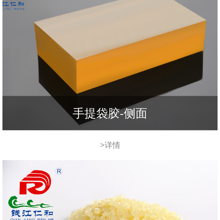
手提袋胶-侧面
>详情