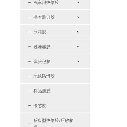
汽车用热熔胶
书本装订胶
冰箱胶
过滤器胶
弹簧包胶
地毯防滑胶
样品册胶
卡芯胶
反应型热熔胶/压敏胶
膜