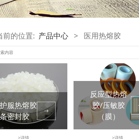
当前的位置:
产品中心
>
医用热熔胶
反应型热熔
护服热熔胶
胶/压敏胶
条密封胶
（膜）
>详情
>详情