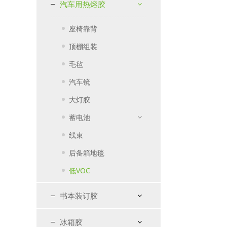
汽车用热熔胶
座椅靠背
顶棚组装
毛毡
汽车镜
大灯胶
蓄电池
线束
后备箱地毯
低VOC
书本装订胶
冰箱胶